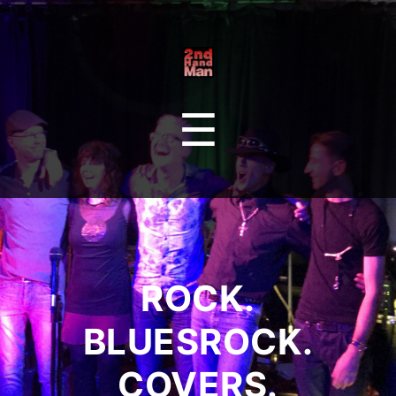
Secondhand
Man
Menu
☰
ROCK.
BLUESROCK.
COVERS.