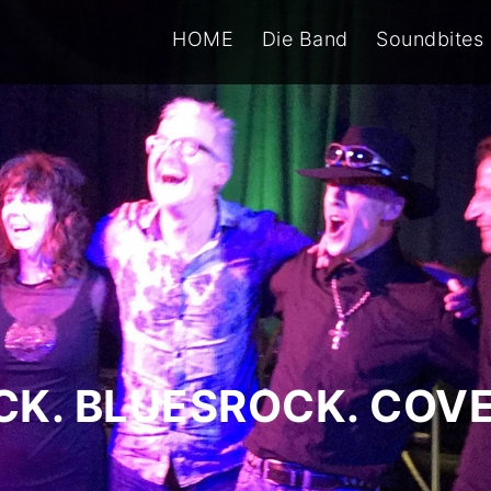
HOME
Die Band
Soundbites
CK. BLUESROCK. COVE