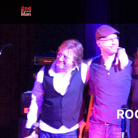
Secondhand
Man
RO