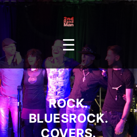
Secondhand
Man
Menu
☰
ROCK.
BLUESROCK.
COVERS.