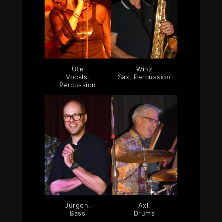
Ute
Winz
Vocals,
Sax, Percussion
Percussion
Jürgen,
Äxl,
Bass
Drums